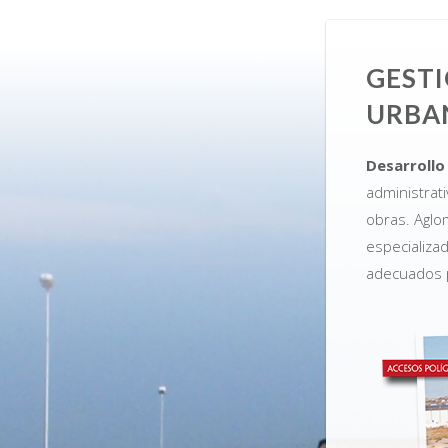
GESTI
URBA
Desarrollo
administrat
obras. Aglo
especializa
adecuados p